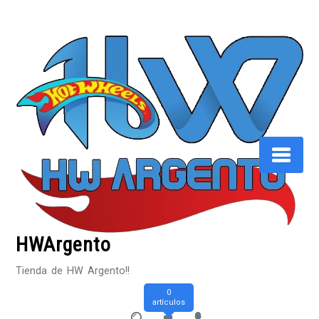
Saltar
al
contenido
HWArgento
Tienda de HW Argento!!
0
artículos